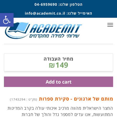
הטלפון שלנו:
04-6959690
פתח סרגל
האימייל שלנו:
info@academit.co.il
תפריט
מחיר העבודה
₪149
Add to cart
מותם של ארגונים - סקירת ספרות
(מק"ט : 1743294)
החצר הישראלית מהווה מרכיב איכותי עולה בקרב המדינות
המתועשות, אנו עדים למספר גדל והולך של חברות