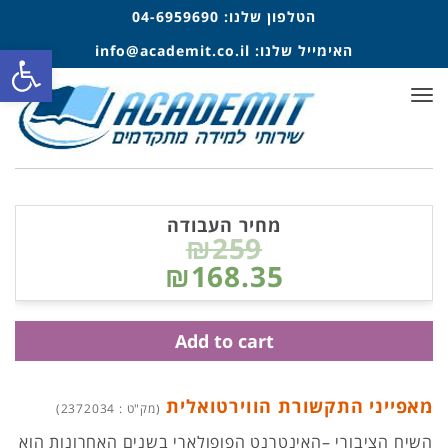
הטלפון שלנו:
04-6959690
פתח סרגל
האימייל שלנו:
info@academit.co.il
תפריט
מחיר העבודה
₪259
₪168.35
Add to cart
מאפייני התקשורת הווירטואלית
(מק"ט : 2372034)
השיח הציבורי –האינטרנט הפופולארי בשנים האחרונות הוא