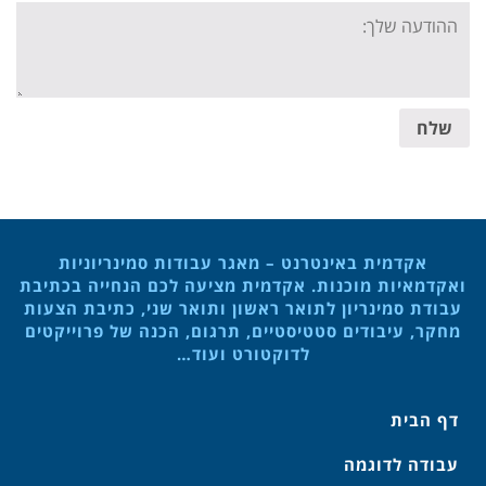
Your
message:
שלח
אקדמית באינטרנט – מאגר עבודות סמינריוניות
ואקדמאיות מוכנות. אקדמית מציעה לכם הנחייה בכתיבת
עבודת סמינריון לתואר ראשון ותואר שני, כתיבת הצעות
מחקר, עיבודים סטטיסטיים, תרגום, הכנה של פרוייקטים
לדוקטורט ועוד…
דף הבית
עבודה לדוגמה