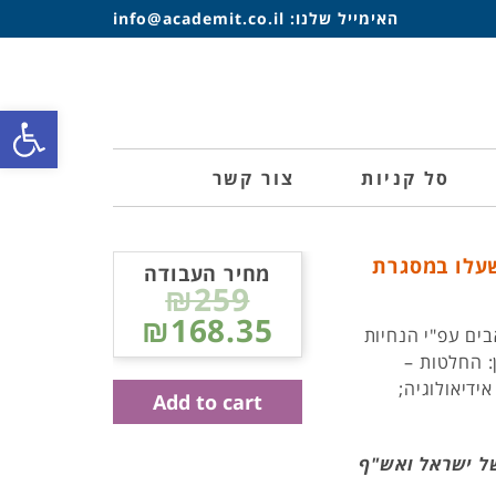
האימייל שלנו:
info@academit.co.il
פתח סרגל
סל קניות
צור קשר
שעלו במסגרת
מחיר העבודה
₪259
₪168.35
ים עפ"י הנחיות
: החלטות –
ידיאולוגיה;
Add to cart
של ישראל ואש"ף