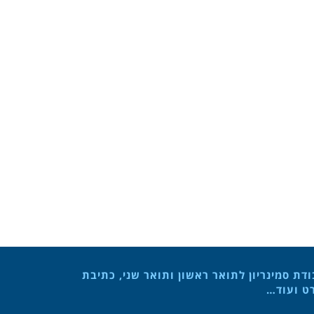
ת סמינריון לתואר ראשון ותואר שני, כתיבת
רט ועוד…