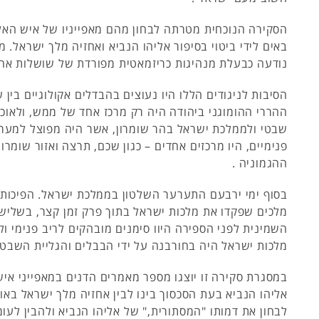
הסקירה הנוכחית מטרתה לבחון מהם מאפייניו של איש האל
באים לידי ביטוי בסיפור אליהו הנביא ואחזיה מלך ישראל. 
נודעה כבעלת מנהיגות כריזמאטית מפורדת של שושלות אח
הסיבות לניגודים הללו היו נעוצים בהבדלים אקולוגיים בין ש
ההררי ההומוגני ביהודה היה רק מרכז אחד של ממש, ולאוכלו
שבטי ולממלכת ישראל בהר שומרון, אשר היה מפוצל למער
פנימיים, היו מרכזים אחדים – כגון שכם, תרצה ואזור שומרו
ההגמוניה .
בסוף ימי ירבעם התערער השלטון בממלכת ישראל. הפיכות מ
מלכים שפקדו את מלכות ישראל בתוך פרק זמן קצר, בשלי
השמינית לפני הספירה היוו סימנים מובהקים לריב פנימי ו
מלכות ישראל היה בחורבנה על ידי הבבלים והגליית השבטי
במסגרת סקירה זו יוצגו מספר מאמרים הדנים במאפייני איש
אליהו הנביא בעת הסכסוך בינו לבין אחזיה מלך ישראל באו
לבחון את דמותו "המסתורית," של אליהו הנביא ולהבין לעומ