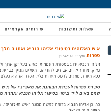
שאלות ותשובות
שירותים אקדמיים
איש האלוהים בסיפורי אליהו הנביא ואחזיה מלך 
ספרות
(מק"ט : 1742141)
אליהו הנביא ידוע במסורת העממית, כאיש בעל זקן ארוך ולב
נזקק, מחזיר ילדים אבודים להוריהם, משלים מניין, בברית מ
כסא מיוחד, מוזגים לו כוס מיחדת בליל הסדר ואז הוא נעלם.
סקירת ספרות לעבודת הבוחנת את מאפייניו של איש 
שהם באים לידי ביטוי בסיפור אליהו הנביא ואחזיה מ
כמו כן אליהו הנביא בדומה למשה מכונה "איש האלוהים". 
חשוב מעם ישראל .