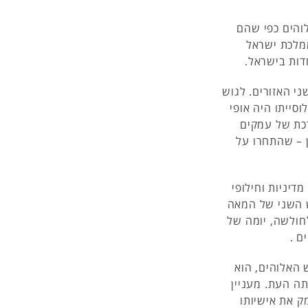
והים כפי שהם
ממלכת ישראל
דות בישראל.
ני האזורים. לגוש
סייתו היה אופי
כת של עמקים
ן – שהתחרו על
דיניות וחילופי
ש השני של המאה
לחולשה, יומה של
ם .
 האלוהים, הוא
תה העת. מעניין
ק את אישיותו