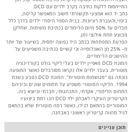
התייחסות ללקות כתיבה בקרב ילדים עם DCD.
כתב יד הוא אמצעי תקשורתי חשוב המאפשר קליטה,
ביטוי,והעברת רעיונות. בבית הספר היסודי ילדים בדרך כלל
מבלים עד 50% מיום הלימודים בכתיבת משימות, שחלקן
מבוצע תחת אילוצי זמן.
הפרעת התפתחות בכתב היד נפוצה יחסית, בשיעור של יותר
מ– 25% מן האוכלוסייה וכי קשיים בכתיבה משפיעים על
ההישגים הלימודיים.
המונח DCD מאפיין ילדים בעלי ליקוי בולט בקורדינציה
מוטורית. בעבר ילדים אלו נקראו מסורבלים כאשר התופעה
כונתה גם "מגושמות מוטורית". המונח DCD נטבע בשנת
1994. הליקוי המוטורי משפיע על תחומים שונים וביניהם
התחום הלימודי, אקדמי, התנהגותי, חברתי וכיוצא בזה.
הקריטריון העיקרי לאבחון ילד DCD הנו רמת ביצועיו
המוטוריים בהתאם לגילו, כאשר רמה מוטורית שלא בהתאם
לגיל מהווה קריטריון ראשוני באבחנה.
תוכן עניינים