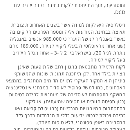
ומוטוריקה, תוך התייחסות ללקות כתיבה בקרב ילדים עם
DCD.
דיסלקסיה היא לקות למידה אשר בשנים האחרונות צוברת
תאוצה בבחינת המודעות אליה ומספר הפרטים הלוקים בה
כאשר באנגליה למשל הוערך כי 985,000 אנשים באנגליה
(שני אחוז מהאוכלוסייה בעלי ליקויי למידה, 189,000 מהם
מתחת לגיל 20). בישראל בין 2 ל -3 – אחוז מכלל הילדים
בעל ליקויי למידה.
לקות הלמידה מתבטאת במגוון רחב של תופעות שאינן
מצויות בילד אחד. לכן תיתכנה תמונות שונות שהמשותף
ביניהן הוא המקור העיקרי לתווים הדומים המתגלים בממצאי
האבחונים, כמו למשל פרופיל לא סדיר במבחני אינטליגנציה
המשקף התפתחות לא סדירה של מיומנויות למידה בסיסיות
(כגון תפיסה חזותית או תפיסה שמיעתית), או ליקוי
בהתפתחות המיומנויות הנרכשות (כמו יכולת קריאה ו/או
כתיבה ויכולת לרכוש ידיעות כלליות הנלמדות בדרך-כלל
מהסביבה באופן ספונטני, ללא טיפוח מיוחד).
העבודה הנוכחית עוסקת בלקויות כתיבה ומוטוריקה, תוך