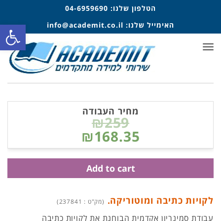
הטלפון שלנו:
04-6959690
פתח סרגל
האימייל שלנו:
info@academit.co.il
תפריט
מחיר העבודה
₪259
₪168.35
Add to cart
לקויות כתיבה ומוטוריקה.
(מק"ט : 237841)
עבודת סמינריון אקדמית הבוחנת את לקויות כתיבה