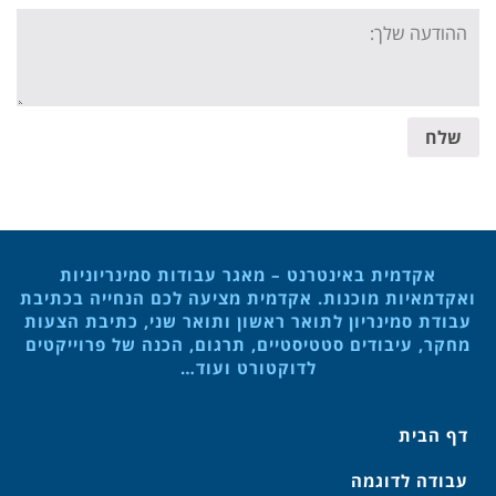
Your
message:
שלח
אקדמית באינטרנט – מאגר עבודות סמינריוניות
ואקדמאיות מוכנות. אקדמית מציעה לכם הנחייה בכתיבת
עבודת סמינריון לתואר ראשון ותואר שני, כתיבת הצעות
מחקר, עיבודים סטטיסטיים, תרגום, הכנה של פרוייקטים
לדוקטורט ועוד…
דף הבית
עבודה לדוגמה