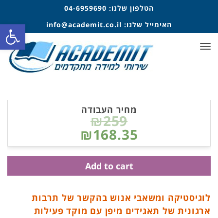
הטלפון שלנו:
04-6959690
פתח סרגל
האימייל שלנו:
info@academit.co.il
תפריט
מחיר העבודה
₪259
₪168.35
Add to cart
לוגיסטיקה ומשאבי אנוש בהקשר של תרבות
ארגונית של תאגידים מיפן עם מוקד פעילות