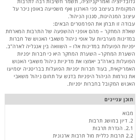
גלובליזציה ואמריקניזציה, תשמר חשיבות רבה לתרבות
המקומית בעיצוב פני הארגון ואף משפיעה באופן ניכר על
עיצוב המנהיגות, סגנון הניהול.
עבודה זו תבחן את הפרמטרים הבאים:
שאלת המחקר – מהם אופני ההשפעה של התרבות המארחת
במדינות מערביות על אופי ניהול משאבי האנוש של חברות
יפניות הפועלות במדינות אלו – השוואה בין אנגליה לארה"ב.
השערת המחקר– השערת המחקר היא כי חברות יפניות
הפועלות בארה"ב יאמצו את מדיניות ניהול משאבי האנוש
האמריקאית, בעוד חברות יפניות הפועלות בבריטניה יטמיעו
את נורמות הניהול היפניות בדגש על תחום ניהול משאבי
האנוש המקובל בחברות יפניות.
תוכן עניינים
מבוא
2. דיון במושג תרבות
2.1. הגדרת תרבות
2.2 תרבות כללית מול תרבות ארגונית