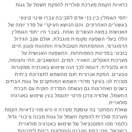
כדאיות הקמת מערכת סולרית להפקת חשמל על גגות
יחסי הגומלין בין בני אדם לסביבה עברו שינוי קיצוני
בעשורים האחרונים, והם הנושא העיקרי על סדר יומה של
האנושות במאה העשרים ואחת. בעבר היו יחסי הגומלין
הללו בעלי השפעה מקומית מוגבלת, אולם עקב הגידול
הדמוגרפי, ההתפתחות הטכנולוגית והתהוות סגנון חיים
בזבזני במדינות המפותחות, ההשפעה האנושית על
מערכות האקלים, האוויר, המים, המשאבים, החי והצומח,
היא גלובלית. דוגמה לכך הנה שימוש באנרגיה ממקורות
טבעיים. הפקת אנרגיית חום מהשמש לתצרוכת ביתית
מוכרת לנו בעיקר מדודי השמש המותקנים על גגות הבתים.
בשנים האחרונות גם נעשתה הסדרה חוקית עם חברת
החשמל, שלפיה צרכן פרטי יתוגמל בגין שימוש באנרגיה
סולארית.
שאלת המחקר בה עוסקת סקירה זו היא מהי כדאיות הקמת
מערכת סולרית להפקת חשמל על גגות מבנה ציבורי גדול.
כלומר מהו הפוטנציאל של שימוש באנרגיה סולארית
בישראל, מהי רמת ההבנה והמודעות ביחס ליתרונות