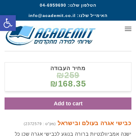
הטלפון שלנו:
04-6959690
פתח סרגל
האימייל שלנו:
info@academit.co.il
תפריט
מחיר העבודה
₪259
₪168.35
Add to cart
כבישי אגרה בעולם ובישראל
(מק"ט : 2372579)
ישנה אמביוולנטיות ברורה בנוגע לכבישי אגרה שכן כל