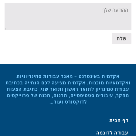
Your
message:
שלח
אקדמית באינטרנט – מאגר עבודות סמינריוניות
ואקדמאיות מוכנות. אקדמית מציעה לכם הנחייה בכתיבת
עבודת סמינריון לתואר ראשון ותואר שני, כתיבת הצעות
מחקר, עיבודים סטטיסטיים, תרגום, הכנה של פרוייקטים
לדוקטורט ועוד…
דף הבית
עבודה לדוגמה