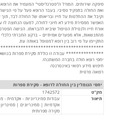
סיפקה שירותים. המודל ה"פטרנליסטי" המעמיד את הרופא
ואת החולה בתפקיד פסיבי. בעבר הרופא פעל על פי הגישה
וקיבל את ההחלטות על חייו ובריאותו של החולה לבד, תוך
האפשר ממסירת מידע לא חיוני לחולה, למעט הנחוצה לו ע
אורח חייו ולנטילת הטיפול שיביא להבראתו. הגישה הפטרנ
מהתנשאות, אלא מפערים אמיתיים – ברקע החברתי כלכלי 
התקיימו על פי רוב בין רופא למטופל באותה עת.
******************************************
*************** עבודה זו כוללת סקירת ספרות בנושאי
יחסי רופא חולה בחברה המשתנה/
חיפוש מידע רפואי באינטרנט/
רפואה פרטית
יחסי הגומלין בין החולה לרופא - סקירת ספרות
מק"ט
1742572
תיאור
עבודות סמינריוניות - אקדמית - מ
אקדמיות | סמינריונים | סמינריון
סקירה ספרותית