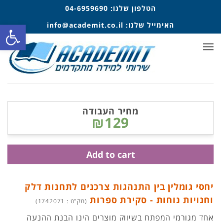
הטלפון שלנו:
04-6959690
פתח סרגל
האימייל שלנו:
info@academit.co.il
תפריט
מחיר העבודה
₪129
Add to cart
יחסי גומלין בין התנהגות צרכנים לתחנות דלק
וחנויות נוחות - סקירת ספרות
(מק"ט : 1742071)
אחד מגורמי המפתח בשיווק מוצרים הינו הבנת ההנעה