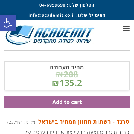
הטלפון שלנו:
04-6959690
פתח סרגל
האימייל שלנו:
info@academit.co.il
תפריט
מחיר העבודה
₪208
₪135.2
Add to cart
טרנד - רשתות המזון המהיר בישראל
(מק"ט : 237181)
טרנד מוגדר כתופעה המשקפת שינויים בערכים של