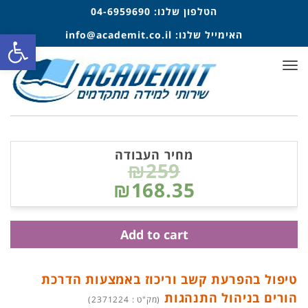
הטלפון שלנו:
04-6959690
פתח סרגל
האימייל שלנו:
info@academit.co.il
תפריט
מחיר העבודה
₪259
₪168.35
Add to cart
טיפול בהפרעת קשב וריכוז באמצעות הדרכת
הורים בניהול התנהגות
(מק"ט : 2371224)