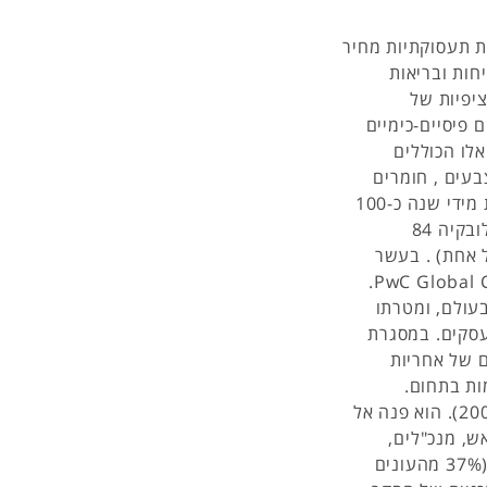
ת תעסוקתיות מחיר
חות ובריאות
יפיות של
 פיסיים-כימיים
Bre מפרטים סכנות אלו הכוללים
בעים , חומרים
מסוכנים,ועוד הסטטיסטיקה מלמדת כי בבריטניה מתרחשות מידי שנה כ-100
תאונות קטלניות, בהונגריה -86 , בפולין 78, בליטא 85 , סלובקיה 84
צכית 91, דנמרק 82 ובלגיה ואוסטריה 83 (כל אחת) . בעשר
השנים האחרונות נערך מדי שנה סקר הנקרא PwC Global CEO Survey.
שונות בעולם, ומטרתו
עסקים. במסגרת
 של אחריות
ות בתחום.
בישראל נערך הסקר האחרון בחודשים אוגוסט-ספטמבר (2007). הוא פנה אל
, וקיבל מענה מ-60 יושבי ראש, מנכ"לים,
סמנכ"לים בכירים ומנהלים העוסקים בתחומים הרלוונטיים (37% מהעונים