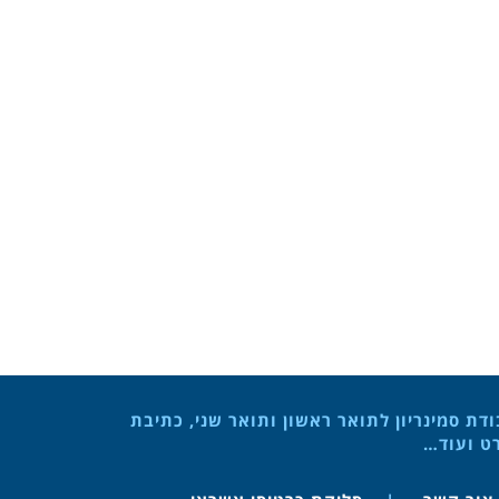
ת סמינריון לתואר ראשון ותואר שני, כתיבת
רט ועוד…