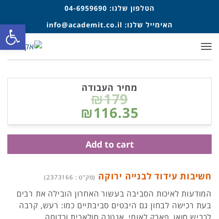
הטלפון שלנו:
04-6959690
פתח סרגל
האימייל שלנו:
info@academit.co.il
תפריט
מחיר העבודה
₪179
₪116.35
Add to cart
חשיבות עידוד לבנייה ירוקה
(מק"ט : 2373166)
המודעות לאיכות הסביבה בעשור האחרון הובילה את רבים
בעת רכישה לבחון גם היבטים סביבתיים כמו: רעש, קרבה
לכביש סואן, פארק לאומי, אנטנה סולארית וכדומה.