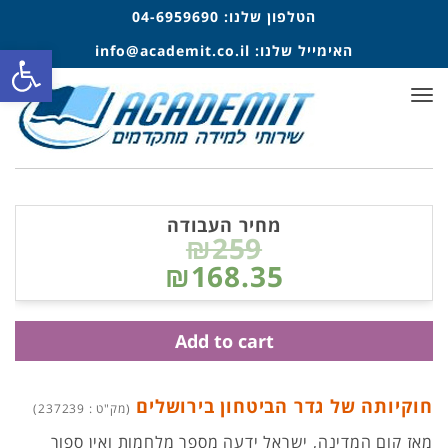
הטלפון שלנו:
04-6959690
פתח סרגל
האימייל שלנו:
info@academit.co.il
תפריט
מחיר העבודה
₪259
₪168.35
Add to cart
חוקיותה של גדר הביטחון בירושלים
(מק"ט : 237239)
מאז קום המדינה, ישראל ידעה מספר מלחמות ואין ספור