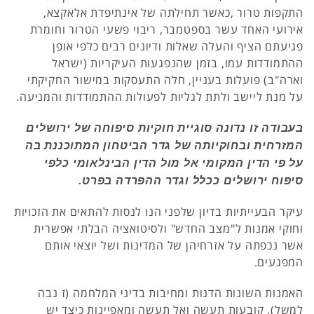
התקפות טרור ,כאשר תחילתה של אינתיפדת אלאקצא,
אירועי האחד עשר בספטמבר, ריבוי פשעי הטרור וחומרת
פגיעתם הציף והעלה שאלות ודיונים רבים כלפי אופן
ההתמודדות עמו, בזמן שהנפגעות העיקריות (ישראל
וארה"ב) פועלות בעניין, חלה התעסקות במישור החקיקתי
על מנת ליישב ולתת לגליות לפעולות ההתמודדות והמניעה.
בעבודה זו נדונה סוגיית חוקיות סיפוחה של ירושלים
המזרחית ובחוקיותה של גדר הביטחון המתוכננת בה
על פי הדין המקומי אל מול הדין הבינלאומי כלפי
סיפוח ירושלים ככלל וגדר ההפרדה בפרט.
עיקר הבעייתיות בדיון שלפני הנו לנסות להתאים את הזכויות
וחוקי אמנות ל"מצב החדש" ולסיטואציה הבלתי אפשרית
אשר נכפתה על אזרחיהן של המדינות ושל יוצאי אותם
המפגעים.
האמנות השונות הדנות ומחיבות בדיני המלחמה (ז נבה
למשל), קובעות תעשה ואל תעשה ומאפיינות כיצד יש