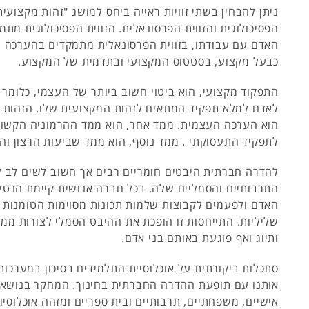
ניתן להבחין בשתי זוויות ראייה ביחס למושג "זהות מקצועית"
הפסיכולוגית והזווית הפרסונאלית. הזווית הפסיכולוגית מת
האדם עם עבודתו, בזווית הפרסונאלית מתמקדים בהערכה
כבעל מקצוע, בסטטוס המקצועי ובתדמית של המקצוע.
התפקוד מקצועי, הוא ביטוי חשוב ביותר של העצמי, כלומ
לאדם למלא תפקיד המתאים לזהות המקצועית שלו. הזהות 
הוא הערכה העצמית. ממד אחר, הוא ממד ההרמוניה הקשו
לתפקיד התעסוקתי . ממד נוסף, הוא ממד שביעות הרצון ו
להדרה חברתית היבטים חומריים רבים אך חשוב לשים לב 
התרבותיים והסמליים שלה. בכל חברה אנושית קיימת הנטיי
האדם ולפעמים לקבוצות שלמות תכונות מסוימות הטומנות בח
שליליות. התייחסות זו הופכת את ההיבט הסמלי לצורות ממ
ותיוג ואף פוגעת באותם בני אדם.
סתכלות ביקורתית על אוכלוסיית התלמידים בסיכון במערכות
אותנו עם תופעת ההדרה החברתית בחינוך. המחקר בנושא 
אישיים, משפחתיים, תרבותיים ובית ספריים ומזהה אוכלוסי