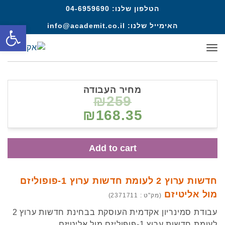
הטלפון שלנו:
04-6959690
פתח סרגל
האימייל שלנו:
info@academit.co.il
תפריט
מחיר העבודה
₪259
₪168.35
Add to cart
חדשות ערוץ 2 לעומת חדשות ערוץ 1-פופוליזם
מול אליטיזם
(מק"ט : 2371711)
עבודת סמינריון אקדמית העוסקת בבחינת חדשות ערוץ 2
לעומת חדשות ערוץ 1-פופוליזם מול אליטיזם.