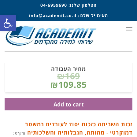
הטלפון שלנו:
04-6959690
פתח סרגל
האימייל שלנו:
info@academit.co.il
תפריט
מחיר העבודה
₪169
₪109.85
Add to cart
זכות השביתה כזכות יסוד לעובדים במשטר
דמוקרטי - מהותה, הגבלותיה והשלכותיה
(מק"ט :