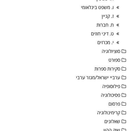
ו. משפט בינלאומי
ז. קניין
ח. חברות
ט. דיני חוזים
י. מכרזים
סוציולוגיה
ספורט
סקירות ספרות
ערביי ישראל/מגזר ערבי
פילוסופיה
פסיכולוגיה
פרסום
קרימינולוגיה
שאלונים
שוק ההון