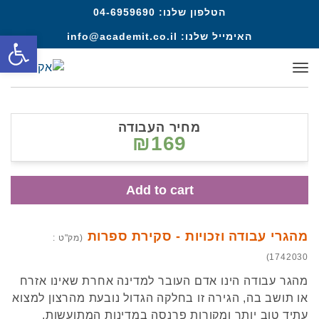
הטלפון שלנו:
04-6959690
פתח סרגל
האימייל שלנו:
info@academit.co.il
תפריט
מחיר העבודה
₪169
Add to cart
מהגרי עבודה וזכויות - סקירת ספרות
(מק"ט :
1742030)
מהגר עבודה הינו אדם העובר למדינה אחרת שאינו אזרח
או תושב בה, הגירה זו בחלקה הגדול נובעת מהרצון למצוא
עתיד טוב יותר ומקורות פרנסה במדינות המתועשות.