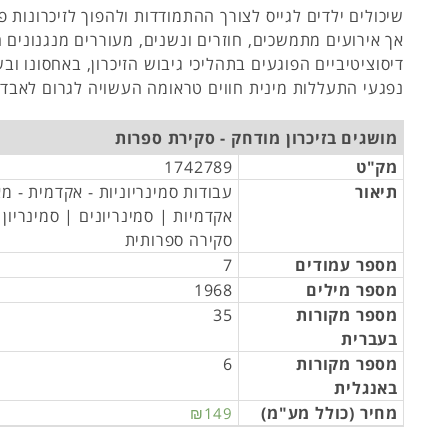
שיכולים ילדים לגייס לצורך ההתמודדות ולהפוך לזיכרונות פ
אך אירועים מתמשכים, חוזרים ונשנים, מעוררים מנגנונים 
דיסוציטיביים הפוגעים בתהליכי גיבוש הזיכרון, באחסונו ובשל
נפגעי התעללות מינית חווים טראומה העשויה לגרום לאבדן ז
מושגים בזיכרון מודחק - סקירת ספרות
מק"ט
1742789
תיאור
עבודות סמינריוניות - אקדמית - מ
אקדמיות | סמינריונים | סמינריון
סקירה ספרותית
מספר עמודים
7
מספר מילים
1968
מספר מקורות
35
בעברית
מספר מקורות
6
באנגלית
מחיר (כולל מע"מ)
₪149