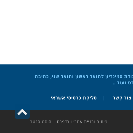
ת סמינריון לתואר ראשון ותואר שני, כתיבת
רט ועוד…
צור קשר
סליקת כרטיסי אשראי
גליל
לרא
פיתוח ובניית אתרי וורדפרס – הוסט סנטר
העמ