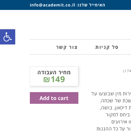
האימייל שלנו:
info@academit.co.il
פתח סרגל
סל קניות
צור קשר
מחיר העבודה
₪149
רות מין שבוצעו על
Add to cart
ושכת של שכחה.
דיכאון, בושה,
ביחס למקור
 אירועים
ור על כל ההגנות