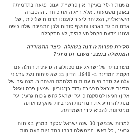
משנות ה-70 בעיקר, אין פרשיית וענונו פגעה בתדמיתה
באופן משמעותי, אלא חיזקה את כוחה . ההסברה
הישראלית, הצליחה ליצור לוענונו תדמית שלילית , של
אדם הבוגד בארצו וחושף סודות ולכן התמיכה שלה ציפה
וענונו מדעת הקהל העולמית, לא התקבלה
סקירת ספרות זו דנה בשאלה כיצד התמודדה
הממשלה במצבי משבר תדמיתי?
מעורבותה של ישראל עם טכנולוגיה גרעינית החלה עם
הקמת המדינה ב- 1948. הדיון בנושא פיתוח נשק גרעיני
עלה על סדר היום עם תום מלחמת השחרור. מנהיגיה של
מדינת ישראל הצעירה (דוד בן־גוריון, שמעון פרס ויגאל
אלון) הגיעו למסקנה כי על ישראל להשיג כוח גרעיני על
מנת להרתיע את המדינות הערביות שהקיפו אותה
מניסיונות להביא לידי השמדתה.
למרות שבמשך 30 שנה ישראל עסקה במרץ בפיתוח
גרעיני, כל ראשי הממשלה דבקו במדיניות העמימות