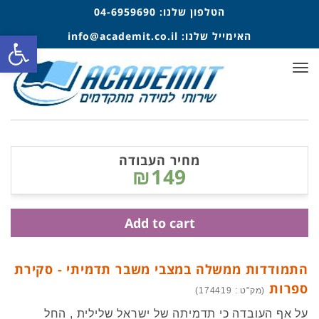
הטלפון שלנו:
04-6959690
האימייל שלנו:
info@academit.co.il
פתח סרגל
תפריט
מחיר העבודה
₪149
Add to cart
התמודדות ממשלה במצבי משבר תדמיתי - סקירת
ספרות
(מק"ט : 174419)
על אף העובדה כי תדמיתה של ישראל שלילית , החל