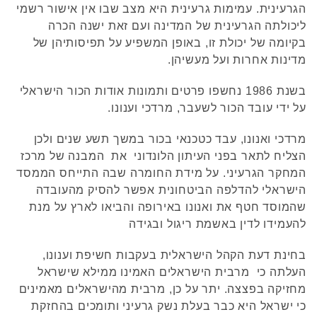
הגרעינית. עמימות גרעינית היא מצב שבו אין אישור רשמי
ליכולתה הגרעינית של המדינה ועם זאת ישנה הכרה
בקיומה של יכולת זו, באופן המשפיע על תפיסותיהן של
מדינות אחרות ועל מעשיהן.
בשנת 1986 נחשפו פרטים ותמונות אודות הכור הישראלי
על ידי עובד הכור לשעבר, מרדכי וענונו.
מרדכי ואנונו, עבד כטכנאי בכור במשך תשע שנים ולכן
הצליח לתאר בפני העיתון הלונדוני את המבנה של מרכז
המחקר הגרעיני. על מידת החומרה שבה התייחס הממסד
הישראלי להדלפה הביטחונית אפשר להסיק מהעובדה
שהמוסד חטף את ואנונו באירופה והביאו לארץ על מנת
להעמידו לדין באשמת ריגול ובגידה
בחינת דעת הקהל הישראלית בעקבות חשיפת וענונו,
העלתה כי מרבית הישראלים האמינו ממילא שישראל
מחזיקה בפצצה. יתר על כן, מרבית מהישראלים מאמינים
כי ישראל היא כבר בעלת נשק גרעיני ותומכים בהחזקת