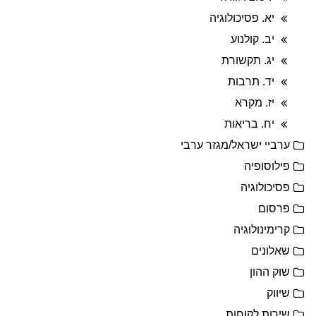
יא. פסיכולוגיה
יב. קולנוע
יג. תקשורת
יד. תרבות
יז. מקרא
יח. בריאות
ערביי ישראל/מגזר ערבי
פילוסופיה
פסיכולוגיה
פרסום
קרימינולוגיה
שאלונים
שוק ההון
שיווק
שירות לקוחות