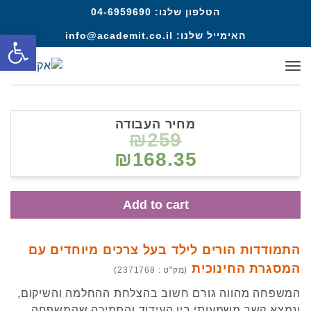
הטלפון שלנו:
04-6959690
פתח סרגל
האימייל שלנו:
info@academit.co.il
תפריט
מחיר העבודה
₪259
₪168.35
Add to cart
התמודדות הורים לילד בעל צרכים מיוחדים עם
המסגרת החינוכית
(מק"ט : 2371768)
המשפחה מהווה גורם חשוב בהצלחת ההחלמה והשיקום,
ונמצא קשר משמעותי בין העידוד והתמיכה שהמשפחה