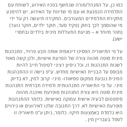
כמו כן, על המנהל/מורה שנחשף בפניו האירוע, לשוחח עם
התלמידה הנפגעת או עם מי שדיווח על האירוע. יש להימנע
מחקירת התלמידים המעורבים. החקירה תיעשה רק על ידי
מי שהוסמך לכך בחוק (פקיד סעד, חוקר ילדים, חוקר נוער)
(חוזר מיוחד א – מניעת התעללות מינית בילדים ובחסרי
ישע).
על פי התיאוריה הפסיכו דינאמית אותה תבע פרויד, התנהגות
מינית סוטה מהווה צורה של הפרעת אישיות, ולכן קשה מאוד
לשנות התנהגות זו, וכל ניסיון רציני לטיפול חייב להיות
מבוסס על הבניית האישיות מחדש. ע"פ גישה זו ההתנהגות
המינית נובעת ממקום פסיאודו- מיני- קרוב למין, לא בדיוק
מיני. על פי התיאוריה התנהגותית ולמידה חברתית התנהגות
מינית סוטה היא צורת התנהגות מופרעת ואיננה מהווה
סימפטום לבעיה אישית עמוקה באישיות. כלומר ההתנהגות
מופרעת האישיות לא. דרך התגובה שלנו לאירועים או גירויים
היא נלמדת באמצעות חיקוי. כלומר, ניתן ע"פ תיאוריה זו
לטפל בעבריין מין .