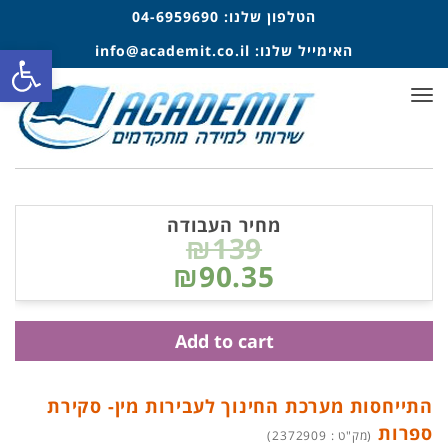
הטלפון שלנו:
04-6959690
פתח סרגל
האימייל שלנו:
info@academit.co.il
תפריט
מחיר העבודה
₪139
₪90.35
Add to cart
התייחסות מערכת החינוך לעבירות מין- סקירת
ספרות
(מק"ט : 2372909)