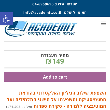
הטלפון שלנו:
04-6959690
האימייל שלנו:
info@academit.co.il
פתח סרגל
תפריט
מחיר העבודה
₪149
Add to cart
השפעת שילוב הגיליון האלקטרוני בהוראת
הסטטיסטיקה והשפעתו על הישגי התלמידים ועל
המוטיבציה ללמידה - סקירת ספרות
(מק"ט : 1741018)