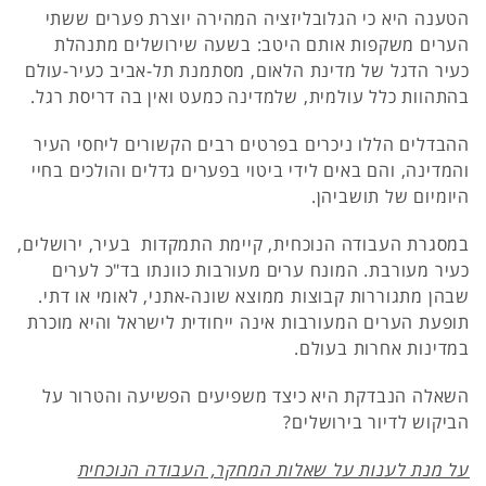
הטענה היא כי הגלובליזציה המהירה יוצרת פערים ששתי
הערים משקפות אותם היטב: בשעה שירושלים מתנהלת
כעיר הדגל של מדינת הלאום, מסתמנת תל-אביב כעיר-עולם
בהתהוות כלל עולמית, שלמדינה כמעט ואין בה דריסת רגל.
ההבדלים הללו ניכרים בפרטים רבים הקשורים ליחסי העיר
והמדינה, והם באים לידי ביטוי בפערים גדלים והולכים בחיי
היומיום של תושביהן.
במסגרת העבודה הנוכחית, קיימת התמקדות בעיר, ירושלים,
כעיר מעורבת. המונח ערים מעורבות כוונתו בד"כ לערים
שבהן מתגוררות קבוצות ממוצא שונה-אתני, לאומי או דתי.
תופעת הערים המעורבות אינה ייחודית לישראל והיא מוכרת
במדינות אחרות בעולם.
השאלה הנבדקת היא כיצד משפיעים הפשיעה והטרור על
הביקוש לדיור בירושלים?
על מנת לענות על שאלות המחקר, העבודה הנוכחית