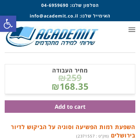
הטלפון שלנו:
04-6959690
פתח סרגל
האימייל שלנו:
info@academit.co.il
תפריט
מחיר העבודה
₪259
₪168.35
Add to cart
השפעת רמות הפשיעה וסוגיה על הביקוש לדיור
בירושלים
(מק"ט : 2371557)