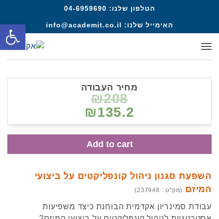
הטלפון שלנו:
04-6959690
פתח סרגל
האימייל שלנו:
info@academit.co.il
תפריט
מחיר העבודה
₪208
₪135.2
Add to cart
השפעת סגנון ניהול קונפליקטים על ביצועי
המיזם
(מק"ט : 237948)
עבודת סמינריון אקדמית הבוחנת כיצד משפיעות
אסטרטגיות לניהול קונפליקטים על ביצועי המיזם?