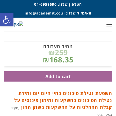
הטלפון שלנו:
04-6959690
האימייל שלנו:
info@academit.co.il
פתח סרגל
תפריט
מחיר העבודה
₪259
₪168.35
Add to cart
השפעת נטילת סיכונים בחיי היום יום ומידת
נטילת הסיכונים בהשקעות ומימון פיננסים על
קבלת ההחלטות על ההשקעות בשוק ההון
(מק"ט :
2371253)