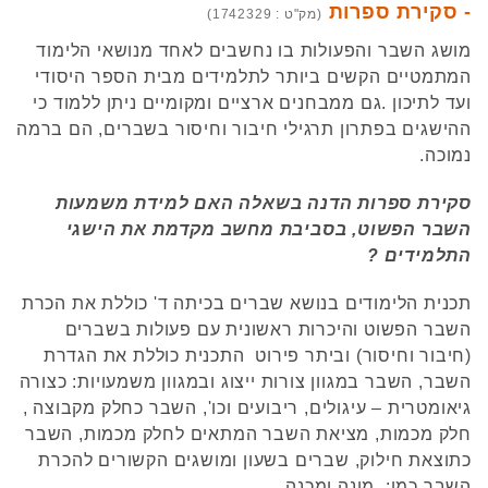
- סקירת ספרות
(מק"ט : 1742329)
מושג השבר והפעולות בו נחשבים לאחד מנושאי הלימוד
המתמטיים הקשים ביותר לתלמידים מבית הספר היסודי
ועד לתיכון .גם ממבחנים ארציים ומקומיים ניתן ללמוד כי
ההישגים בפתרון תרגילי חיבור וחיסור בשברים, הם ברמה
נמוכה.
סקירת ספרות הדנה בשאלה האם למידת משמעות
השבר הפשוט, בסביבת מחשב מקדמת את הישגי
התלמידים ?
תכנית הלימודים בנושא שברים בכיתה ד' כוללת את הכרת
השבר הפשוט והיכרות ראשונית עם פעולות בשברים
(חיבור וחיסור) וביתר פירוט התכנית כוללת את הגדרת
השבר, השבר במגוון צורות ייצוג ובמגוון משמעויות: כצורה
גיאומטרית – עיגולים, ריבועים וכו', השבר כחלק מקבוצה ,
חלק מכמות, מציאת השבר המתאים לחלק מכמות, השבר
כתוצאת חילוק, שברים בשעון ומושגים הקשורים להכרת
השבר כמו: מונה ומכנה.