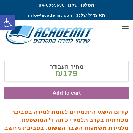
הטלפון שלנו:
04-6959690
פתח סרגל
האימייל שלנו:
info@academit.co.il
תפריט
מחיר העבודה
₪179
Add to cart
קידום הישגי התלמידים לעומת למידה בסביבה
מסורתית בקרב תלמידי כיתה ד' המושפעת
מלמידת משמעות השבר הפשוט, בסביבת מחשב