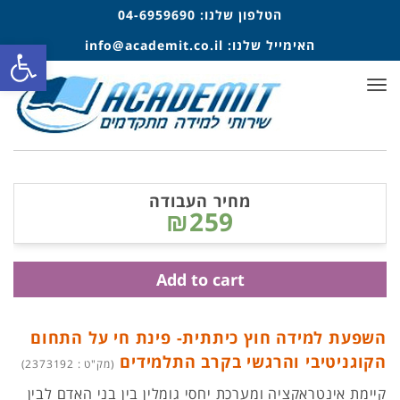
הטלפון שלנו:
04-6959690
פתח סרגל
האימייל שלנו:
info@academit.co.il
תפריט
מחיר העבודה
₪259
Add to cart
השפעת למידה חוץ כיתתית- פינת חי על התחום
הקוגניטיבי והרגשי בקרב התלמידים
(מק"ט : 2373192)
קיימת אינטראקציה ומערכת יחסי גומלין בין בני האדם לבין