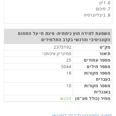
6. דיון
7. סיכום
8. ביבליוגרפיה
השפעת למידה חוץ כיתתית- פינת חי על התחום
הקוגניטיבי והרגשי בקרב התלמידים
מק"ט
2373192
תיאור
סמינריון איכותני
מספר עמודים
25
מספר מילים
5044
מספר מקורות
18
בעברית
מספר מקורות
10
באנגלית
מחיר (כולל מע"מ)
₪259
לצפיה בסמינריון לדוגמה לחץ כאן