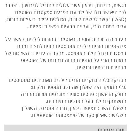
רגשית, בדידות, דיכאון אשר עלולים להוביל לגירושין . הסיבה
לכך היא שגידולו של ילד עם הפרעת ספקטרום האוטיזם
(ASD ) נקשר לקשיים שונים, הכוללים ירידה ביעילות הורות,
עליה במתח הורי, ועלייה בבעיות נפשיות ופיזיות .
העבודה הנוכחית עוסקת באוטיזם ובהורות לילדים, כאשר על
פי הספרות הורים לילדים אוטיסטים חווים לחצים ומתח
במסגרת גידול הילד האוטיסט. מחקר זה עניינו בהשלכות של
המתח ההורי על התפתחותו והתנהגותו של האוטיסט
מבחינת חברתית ורגשית.
הבדיקה כללה נחקרים הורים לילדים מאובחנים כאוטיסטים
.כלי המחקר היה שאלון שהורכב ממספר חלקים:
החלק הראשון : פרטים סוציו דמוגרפים אודות ההורה
המשתתף והילד בעל הצרכים המיוחדים.
השאלון השני: תפיסת דיכאון, חרדה וסטרס , השאלון
השלישי: שאלון סקר של סימפטומים אוטיסטיים.
תוכן עניינים