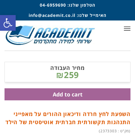
הטלפון שלנו:
04-6959690
פתח סרגל
האימייל שלנו:
info@academit.co.il
תפריט
מחיר העבודה
₪259
Add to cart
השפעת לחץ חרדה ודיכאון ההורים על מאפייני
התנהגות תקשורתית חברתית אוטיסטית של הילד
(מק"ט : 2373303)