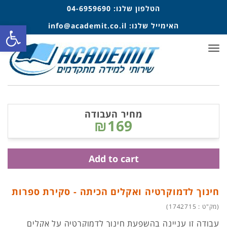
הטלפון שלנו:
04-6959690
פתח סרגל
האימייל שלנו:
info@academit.co.il
תפריט
מחיר העבודה
₪169
Add to cart
חינוך לדמוקרטיה ואקלים הכיתה - סקירת ספרות
(מק"ט : 1742715)
עבודה זו עניינה בהשפעת חינוך לדמוקרטיה על אקלים