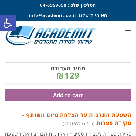
הטלפון שלנו:
04-6959690
פתח סרגל
האימייל שלנו:
info@academit.co.il
תפריט
מחיר העבודה
₪129
Add to cart
השפעת התרבות על הצלחת מיזם משותף -
סקירת ספרות
(מק"ט : 1741857)
סקירת ספרות לעבודת סמינריון אקדמית הבוחנת את השפעת