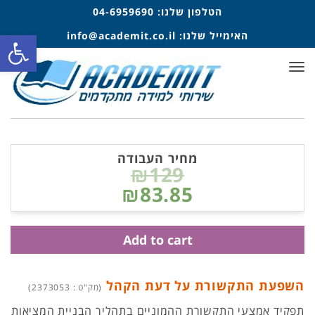
הטלפון שלנו:
04-6959690
פתח סרגל
האימייל שלנו:
info@academit.co.il
תפריט
מחיר העבודה
₪129
₪83.85
Add to cart
השפעת התקשורת על דעת הקהל
(מק"ט : 2373053)
תפקיד אמצעי התקשורת ההמוניים בתהליך הבניית המציאות