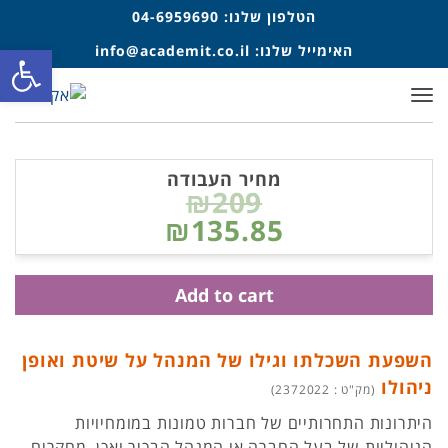
הטלפון שלנו:
04-6959690
פתח סרגל
האימייל שלנו:
info@academit.co.il
תפריט
מחיר העבודה
₪209
₪135.85
Add to cart
השפעת השכלתו וגילו של המנהל על שיטת ואופן
ניהולו
(מק"ט : 2372022)
היתרונות התחרותיים של חברות טמונות במומחיויות
הניהוליות של בעל החברה או המנהל הבכיר ואכן, מחקרים