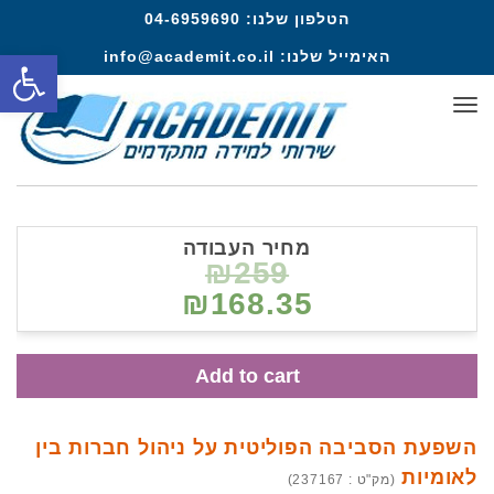
הטלפון שלנו:
04-6959690
פתח סרגל
האימייל שלנו:
info@academit.co.il
תפריט
מחיר העבודה
₪259
₪168.35
Add to cart
השפעת הסביבה הפוליטית על ניהול חברות בין
לאומיות
(מק"ט : 237167)