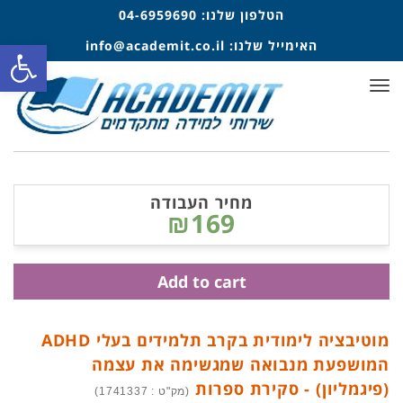
הטלפון שלנו:
04-6959690
האימייל שלנו:
info@academit.co.il
פתח סרגל
תפריט
מחיר העבודה
₪169
Add to cart
מוטיבציה לימודית בקרב תלמידים בעלי ADHD
המושפעת מנבואה שמגשימה את עצמה
(פיגמליון) - סקירת ספרות
(מק"ט : 1741337)