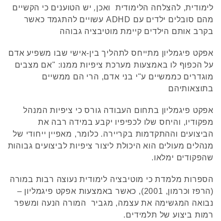
לימודית, להצלחה הלימודית
ואכן
,
יש הטוענים כי הקשיים
מהם סובלים ילדים עם ADHD עשויים להתגמד כאשר
בקרב אותם הילדים קיימת מוטיבציה גבוהה
אפקט פיגמליון מתייחס לתהליך בין-אישי שבו משפיע אדם
על הכפוף לו באמצעות מערכת ציפיות ממנו: "אם מצבים
מוגדרים כממשיים ע"י בני אדם, הרי הם ממשיים
בתוצאותיהם
אפקט פיגמליון בתחום העבודה גורס כי ציפיות המנהל
מפקודיו, והיחס שלו לכפיפיו יקבע במידה רבה את
הביצועים וההתקדמות בקריירה. כלומר, מאפיין ייחודי של
מנהלים מעולים הוא היכולת ליצור ציפיות לביצועים גבוהות
שהפקודים ימלאו.
הספרות מלמדת כי מוטיבציה לימודית נעוצה רבות במורה
(הרפז וכרמון, 2001), כאשר באמצעות אפקט פיגמליון –
נבואה המגשימה את עצמה, מגביר המורה הנעה ומשפר
רמות ביצוע של תלמידים.