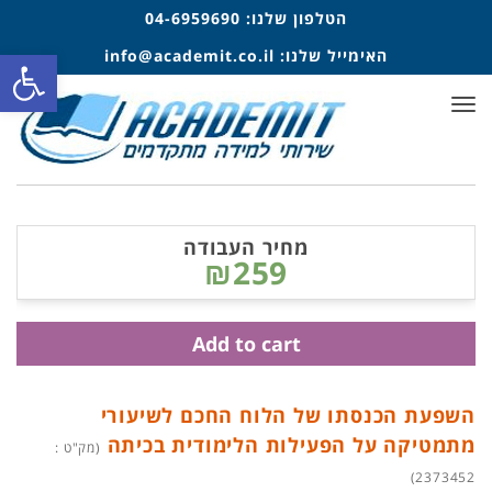
הטלפון שלנו:
04-6959690
פתח סרגל
האימייל שלנו:
info@academit.co.il
תפריט
מחיר העבודה
₪259
Add to cart
השפעת הכנסתו של הלוח החכם לשיעורי
מתמטיקה על הפעילות הלימודית בכיתה
(מק"ט :
2373452)