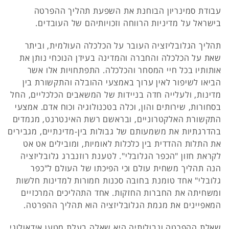
עבודת סמינריון הבוחנת את השפעת תהליך ההפרטה
בישראל על מדיניות הרווחה וזכויותיהם של העובדים.
תהליך הגלובליזציה העובר על הכלכלה העולמית, וביתר
שאת על הכלכלה והחברה והמדינה בעידן הנוכחי נותן את
אותותיו בכל חיי המסחר והכלכלה. התפתחויות אלו אשר
הביאו לשיפור לאין ערוך באמצעי ההובלה והתקשורת בין
מדינות, ולעלייה חדה בניידות של המשאבים הכלכליים, החל
בסחורות, שירותים והון, וכלה בטכנולוגיה וכוח אדם. אמצעי
התקשורת האלקטרוניים, ובראשם רשת האינטרנט, מגמדים
בהדרגתיות את משמעותם של גבולות בין-מדינתיים, מגבירים
את התלות ההדדית בין כלכלות לאומיות, ומובילים אט אט
לקראת חזון "הכפר הגלובלי". לטענת רוזנברג גלובליזציה
הנה תהליך משחית עולם וכי הפיכתו של העולם ל"כפר
גלובלי" אחד טומנת בחובה סכנות חמורות למדינות חלשות
ומשחיתה את החברות החזקות. אחד התהליכים המרכזיים
המאפיינים את מגמת הגלובליזציה הוא תהליך ההפרטה.
שאלת ההפרטה וגבולותיה היא שאלה בעלת מטען אידאולוגי