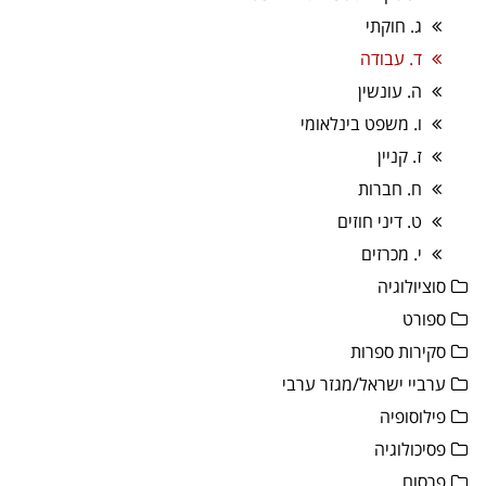
ג. חוקתי
ד. עבודה
ה. עונשין
ו. משפט בינלאומי
ז. קניין
ח. חברות
ט. דיני חוזים
י. מכרזים
סוציולוגיה
ספורט
סקירות ספרות
ערביי ישראל/מגזר ערבי
פילוסופיה
פסיכולוגיה
פרסום