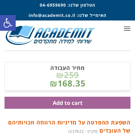
הטלפון שלנו:
04-6959690
פתח סרגל
האימייל שלנו:
info@academit.co.il
תפריט
מחיר העבודה
₪259
₪168.35
Add to cart
השפעת ההפרטה על מדיניות הרווחה וזכויותיהם
של העובדים
(מק"ט : 237622)