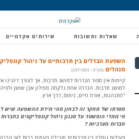
שאלות ותשובות
שירותים אקדמיים
השפעת הבדלים בין תרבותיים על ניהול קונפליק
מנהלים
(מק"ט : 2371855)
קיימות אין ספור הגדרות למושג תרבות, אך לצורך דיונינו אצ
למושג תרבות. הגדרה אחת נלקחה ממילון אבן שושן ולפיה
"התנהגות, אורח חיים, נימוס, דרך ארץ.
מטרתו של מחקר זה לבחון מהי מידת ההשפעה שיש לש
פי ממדי הופשטד על סגנון ניהול קונפליקטים בחברות 
חברות מערביות ?
פעילות גומלין בין תרבותית מובילה פעמים רבות לאי הבנה,