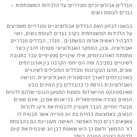
הבדלים אבולוציוניים ומגדריים על הלכידות המשפחתית –
גברים לעומת נשים
בבואנו לבחון האם הבדלים אבולוציוניים ומגדריים משפיעים
על הלכידות המשפחתית בקרב גברים לעומת נשים, ראוי
להבהיר ראשית אודות המשתנים , מגדר, הבדלים מגדריים
ואבולוציה. ובכן, המחקר האבולוציוני מטרתו להבין כיצד
מתפתח האורגניזמים, אילו שינויים ספציפיים עבר בתגובה
לשינויים בסביבה ומה הם יחסי הקרבה בין אורגניזמים
שונים, מהם העקרונות והכללים המובילים לשינויים
באורגניזמים לאורך ההיסטוריה האבולוציונית. הגישה
האבולוציונית גורסת כי בהבדלים בין המינים נובע
מאינסטינקט ההישרדות והפצת המטען הגנטי שלהם לדורות
הבאים בצורה אופטימאלית. בני אנוש אם כן, אינם שונים
מבעלי החיים. הגבר מעוניין להבטיח את זרעו לדורות
הבאים, באמצעות בחירת בת זוג פורייה אשר תבטיח לו
צאצאים רבים ככול האפשר. האישה מעוניינת גם בהבטחת
דור ההמשך ולשם כך היא שואפת לבן זוג שיבטיח את קיום
ילדיהם בצורה הטובה ביותר.