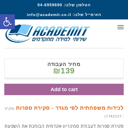
הטלפון שלנו:
04-6959690
פתח סרגל
האימייל שלנו:
info@academit.co.il
תפריט
מחיר העבודה
₪139
Add to cart
לכידות משפחתית לפי מגדר - סקירת ספרות
(מק"ט
: 1742537)
סקירת ספרות לעבודת סמינריון אקדמית הבוחנת את השפעת