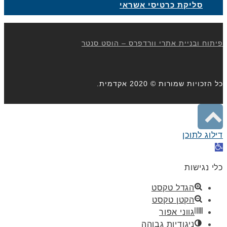
סליקת כרטיסי אשראי
פיתוח ובניית אתרי וורדפרס – הוסט סנטר
כל הזכויות שמורות © 2020 אקדמית.
גלילה
דילוג לתוכן
לראש
תח
רגל
העמוד
כלי נגישות
גישות
הגדל טקסט
הקטן טקסט
גווני אפור
ניגודיות גבוהה