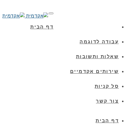
הטלפון שלנו:
04-6959690
תפריט
האימייל שלנו:
info@academit.co.il
דף הבית
עבודה לדוגמה
שאלות ותשובות
שירותים אקדמיים
סל קניות
צור קשר
דף הבית