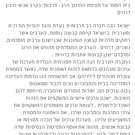
בית הספר על תפיסת החינוך הרב- תרבותי בקרב אנשי חינוך
דרוזים
ישראל הנה חברה רב תרבותית בעלת זהות יהודית מודרנית
ומערבית .בישראל קיימת קבוצה נוספת, הערבים אשר
רחוקים מלהיות קבוצה הומוגנית שכן ישנם ערבים מוסלמים,
נוצרים, דרוזים . הערבים המוסלמים מהווים את הרוב
ומלבדם ישנן קבוצות אתניות בדוויות .
החברה הערבית הנה חברה מסורתית הכוללת מערכת של
ערכים ומנהגים בהתאם לזהות האתנית שלה, כאשר המסורת
עוברת מההורים לילדיהם, אב המשפחה הנו הדמות העליונה
המחליטה בבית והמבוגרים זוכים לכבוד וסטאטוס
גבוה.ערכים הם, יסודות מוסריים שהחברה מייחסת להם
חשיבות, ישנם ערכים אישיים המשקפים את הזהות
האינדיבידואלית , לעומת ערכים משותפים המשקפים את
ערכי התרבות והסביבה שלנו , את האמונה והמסורת
המשפיעים עלינו . מערכת ערכים של חברה מסוימת או
קבוצת אנשים, מהווה את אוסף התפיסות הבסיסיות שלה
ביחס לטוב ולרע , להתנהגות נכונה ולהתנהגות שגויה.