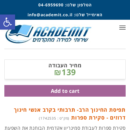
הטלפון שלנו:
04-6959690
פתח סרגל
האימייל שלנו:
info@academit.co.il
תפריט
מחיר העבודה
₪139
Add to cart
תפיסת החינוך הרב- תרבותי בקרב אנשי חינוך
דרוזים - סקירת ספרות
(מק"ט : 1742535)
סקירת ספרות לעבודת סמינריון אקדמית הבוחנת את השפעת