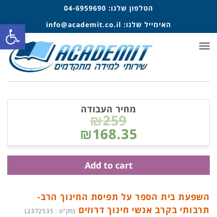
הטלפון שלנו:
04-6959690
פתח סרגל
האימייל שלנו:
info@academit.co.il
תפריט
מחיר העבודה
₪259
₪168.35
Add to cart
השפעת בית הספר על תפיסת החינוך הרב-
תרבותי בקרב אנשי חינוך דרוזים
(מק"ט : 2372535)