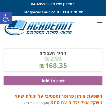
הטלפון שלנו:
04-6959690
פתח סרגל
האימייל שלנו:
info@academit.co.il
תפריט
מחיר העבודה
₪259
₪168.35
Add to cart
השפעת אימון פרופריוספטיבי על יכולת שיווי
משקל אצל ילדים עם DCD
(מק"ט : 2371759)