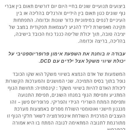
ביצועים תנועיים שונים בחיי היום יום דורשים תאום בין אברי
גוף שונים כגון תאום בין הידיים והרגלים בהליכה או בין
העיניים לגפים במימוניות כדור שונות וכדומה. התפתחות
תקינה מאפשרת לילד להגיע לעצמאות תפקודית במצב של
יציבה טובה, תוך יכולת שליטה כנגד כוח הכובד בישיבה,
בהליכה, בריצה וכדומה.
עבודה זו בוחנת את השפעת אימון פרופריוספטיבי על
יכולת שיווי משקל אצל ילדים עם DCD.
המשמעות של אדם הנמצא בשיווי משקל הוא שקו הכובד
נופל בתוך בסיס התמיכה. שני המושגים והמערכות הקשורות
ליכולת האדם להיות בשיווי משקל : קינסתזיה: תחושת הגוף
המתניע ותפיסת הגוף במנחו השונים, תפיסת התנועה
ותפיסת המתח השרירי הגידי והפריקי. פרופריוס פשן – זהו
מנגנון חישני ואוטומטי השולח מסרים באמצעות מערכת
העצבים המרכזית השולחת אינפורמציה לשאר חלקי הגוף זו
מתורגמת לתגובה המתאימה לגובה המתח בו היא אמורה
להתרחש.