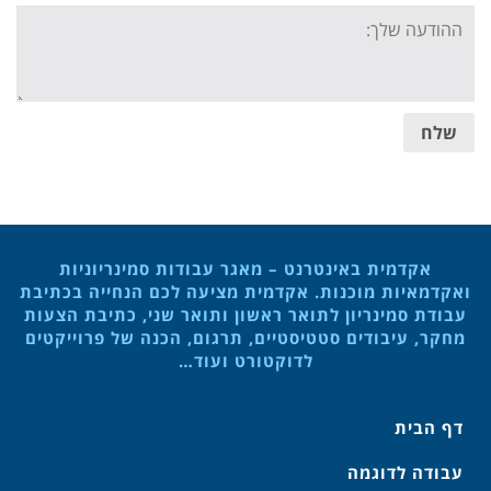
Your
message:
שלח
אקדמית באינטרנט – מאגר עבודות סמינריוניות
ואקדמאיות מוכנות. אקדמית מציעה לכם הנחייה בכתיבת
עבודת סמינריון לתואר ראשון ותואר שני, כתיבת הצעות
מחקר, עיבודים סטטיסטיים, תרגום, הכנה של פרוייקטים
לדוקטורט ועוד…
דף הבית
עבודה לדוגמה