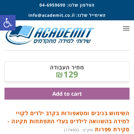
הטלפון שלנו:
04-6959690
פתח סרגל
האימייל שלנו:
info@academit.co.il
תפריט
מחיר העבודה
₪129
Add to cart
השימוש בניבים ומטאפורות בקרב ילדים לקויי
למידה בהשוואה לילדים בעלי התפתחות תקינה -
סקירת ספרות
(מק"ט : 174932)