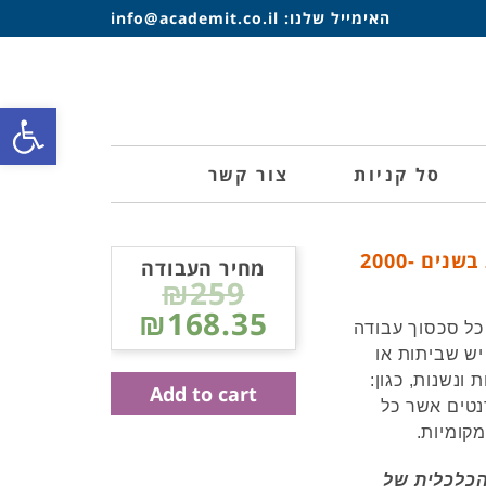
האימייל שלנו:
info@academit.co.il
פתח סרגל
סל קניות
צור קשר
השוואה בינלאומית העלות הכלכלית של שביתות בשנים 2000-
מחיר העבודה
₪259
₪168.35
כל סכסוך עבודה
יש שביתות או
ונשנות, כגון:
Add to cart
נטים אשר כל
קומיות.
הכלכלית של