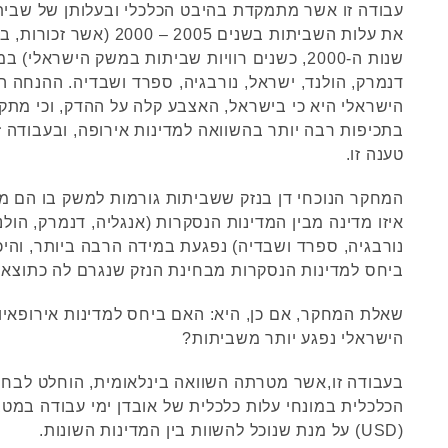
עבודה זו אשר מתמקדת בהיבט הכלכלי ובעלותן של שבי
את עלות השביתות בשנים 2005 – 00
שנות ה-2000, כשנים רוויות שביתות במשק הישראלי) 
דנמרק, הולנד, ישראל, נורבגיה, ספרד ושבדיה. ההנחה
הישראלי היא כי בישראל, האצבע קלה על ההדק, וכי מתק
בתכיפות רבה יותר בהשוואה למדינות אירופה, ובעבודה ז
טענה זו.
המחקר הנוכחי דן בנזק ששביתות גורמות למשק בו הם מת
איזו מדינה מבין המדינות הנסקרות (אנגליה, דנמרק, הולנ
נורבגיה, ספרד ושבדיה) נפגעת במידה הרבה ביותר, והי
ביחס למדינות הנסקרות מבחינת הנזק שנגרם לה כתוצא
שאלת המחקר, אם כן, היא: האם ביחס למדינות אירופאי
הישראלי נפגע יותר משביתות?
בעבודה זו,אשר מטרתה השוואה בינלאומית, הוחלט לבחו
הכלכלית במונחי עלות כלכלית של אובדן ימי עבודה במט
(USD) על מנת שנוכל להשוות בין המדינות השונות.