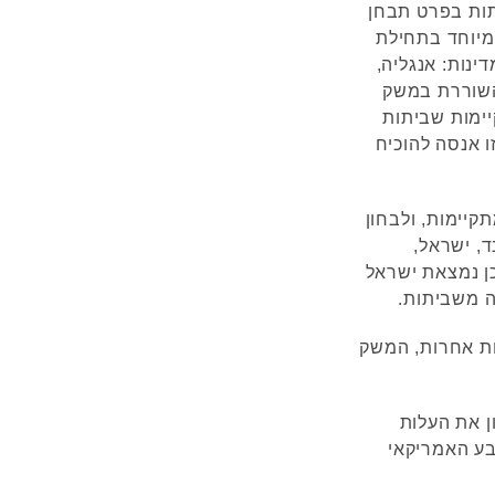
תות בפרט תבחן
20 (אשר זכורות, במיוחד בתחילת
במדינות: אנגליה,
 השוררת במשק
יימות שביתות
ו אנסה להוכיח
קיימות, ולבחון
ד, ישראל,
כן נמצאת ישראל
ה משביתות.
ות אחרות, המשק
ן את העלות
בע האמריקאי