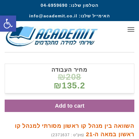
הטלפון שלנו:
04-6959690
פתח סרגל
האימייל שלנו:
info@academit.co.il
תפריט
מחיר העבודה
₪208
₪135.2
Add to cart
השוואה בין מנהל קו ראשון מסורתי למנהל קו
ראשון במאה ה-21
(מק"ט : 2371637)