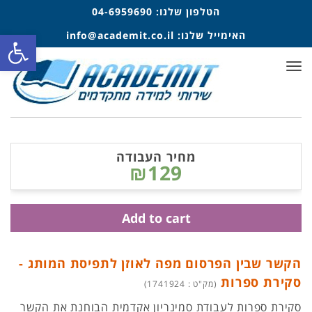
הטלפון שלנו:
04-6959690
פתח סרגל
האימייל שלנו:
info@academit.co.il
תפריט
מחיר העבודה
₪129
Add to cart
הקשר שבין הפרסום מפה לאוזן לתפיסת המותג -
סקירת ספרות
(מק"ט : 1741924)
סקירת ספרות לעבודת סמינריון אקדמית הבוחנת את הקשר