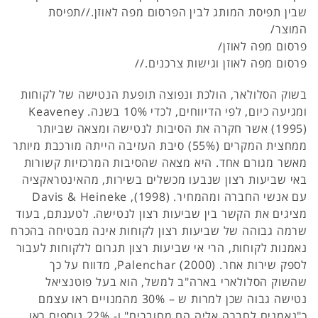
שבין תפיסת המותג לבין הפרסום מפה לאוזן.//תפיסת
המוצר/
פרסום מפה לאוזן/
פרסום מפה לאוזן וגישות צרכנים.//
בשוק הסלולאר, הולכת ונפוצה תופעת הנטישה של לקוחות
ומגיעה כיום, לפי הדיווחים, לכדי 10% בשנה. Keaveney
(1995) אשר חקרה את הסיבות לנטישה ומצאה שביותר
ממחצית המקרים (55%) סיבת העזיבה הייתה מורכבת מיותר
מאשר מגורם אחד. היא מצאה שהסיבות המרכזיות קשורות
באי שביעות רצון שנבעו מכשלים בשירות, מהאינטראקציה
עם אנשי החברה ומהמחיר. Davis & Heineke ,(1998)
מציגים את הקשר בין שביעות רצון לנטישה. לטענתם, בעוד
שרמה גבוהה של שביעות רצון לקוחות אינה מבטיחה בהכרח
נאמנות לקוחות, הרי אי שביעות רצון תגרום ללקוחות לעבור
לספק שירות אחר. Palenchar (2000), מדווח על כך
שהשוק הסלולארי בארה"ב למשל, הוא בעל פוטנציאל
נטישה גבוה שכן למרות ש – 30% מהמנויים ראו עצמם
כ"נאמנים לחברה אליה הם מחוברים" ו- 22% נוספים ראו