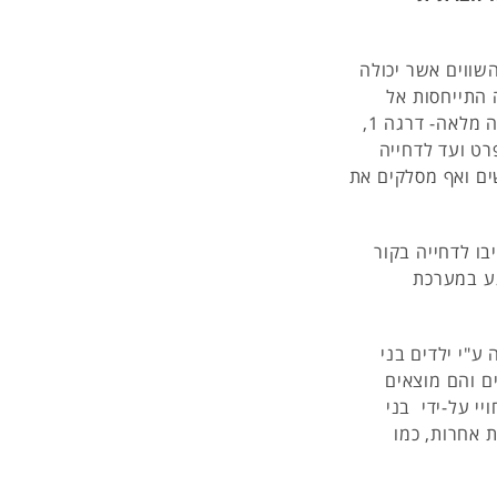
שווים אשר יכולה
 התייחסות אל
דחייה חברתית כאל רצף של יחסים בינאישיים, הנע מהכללה מלאה- דרגה 1,
רט ועד לדחייה
נוטשים ואף מסלקים את
יבו לדחייה בקור
גע במערכת
ע"י ילדים בני
ם והם מוצאים
י על-ידי בני
 אחרות, כמו