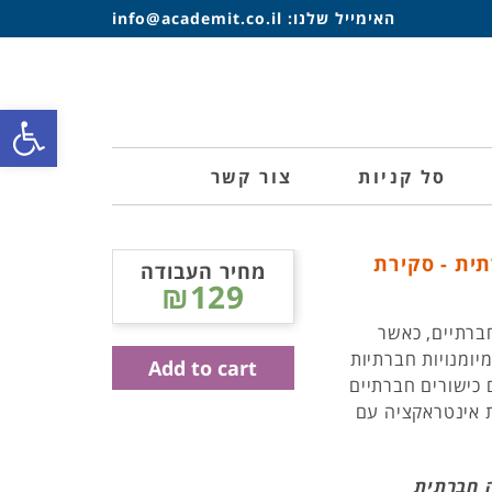
האימייל שלנו:
info@academit.co.il
פתח סרגל
סל קניות
צור קשר
ית - סקירת
מחיר העבודה
₪129
ברתיים, כאשר
ומנויות חברתיות
Add to cart
כישורים חברתיים
ות אינטראקציה עם
ה חברתית