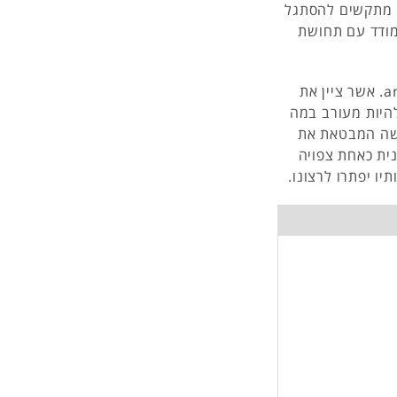
: מתקשים להסתגל
מודד עם תחושת
המושג קוהרנטיות פותח על-ידי antonovsky (1979,1987). אשר ציין את
היות מעורב במה
ושה המבטאת את
נית כאחת צפויה
יו יפתרו לרצונו.